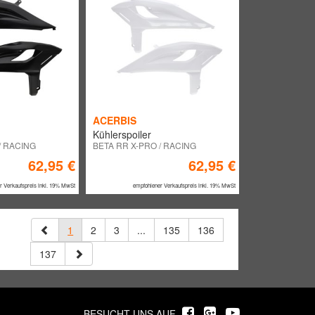
ACERBIS
Kühlerspoiler
/ RACING
BETA RR X-PRO / RACING
62,95 €
62,95 €
r Verkaufspreis inkl. 19% MwSt
empfohlener Verkaufspreis inkl. 19% MwSt
1
2
3
...
135
136
137
BESUCHT UNS AUF