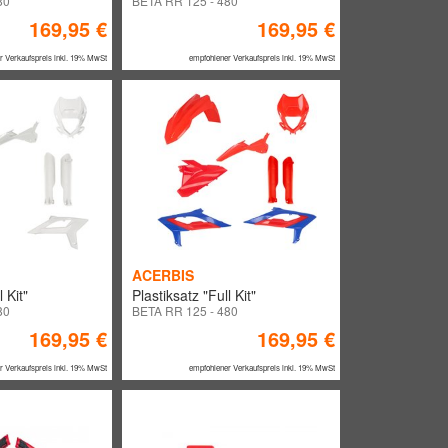
80
BETA RR 125 - 480
169,95 €
169,95 €
r Verkaufspreis inkl. 19% MwSt
empfohlener Verkaufspreis inkl. 19% MwSt
ACERBIS
 Kit"
Plastiksatz "Full Kit"
80
BETA RR 125 - 480
169,95 €
169,95 €
r Verkaufspreis inkl. 19% MwSt
empfohlener Verkaufspreis inkl. 19% MwSt