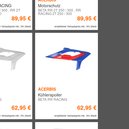
RACING
Motorschutz
 300 , RR 2T
BETA RR 2T 250 / 300 , RR
0
RACING 2T 250 / 300
89,95 €
89,95 €
r Verkaufspreis inkl. 19% MwSt
empfohlener Verkaufspreis inkl. 19% MwSt
ACERBIS
Kühlerspoiler
G
BETA RR RACING
62,95 €
62,95 €
r Verkaufspreis inkl. 19% MwSt
empfohlener Verkaufspreis inkl. 19% MwSt