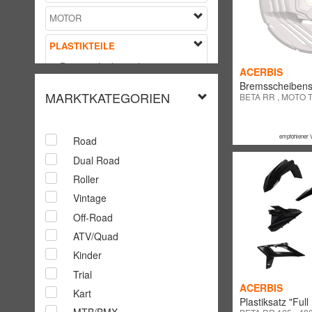
MOTOR
PLASTIKTEILE
Bremsscheibenschutz
ACERBIS
Bremsscheibens
Gabelschutz
MARKTKATEGORIEN
BETA RR , MOTO 
Kabelhalter
Kettenschutz
empfohlener 
Road
Dual Road
Kotflügel hinten
Roller
Kotflügel hinten Enduro
Vintage
Kotflügel vorne
Off-Road
Kotflügelstrebe
ATV/Quad
Kinder
Kühlergitter
Trial
Kühlerspoiler
ACERBIS
Kart
Plastiksatz "Full 
Lampenmasken