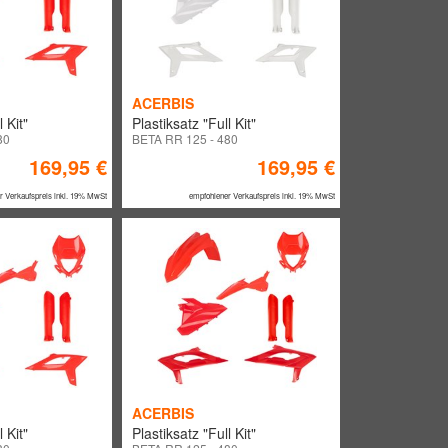
ACERBIS
 Kit"
Plastiksatz "Full Kit"
80
BETA RR 125 - 480
169,95 €
169,95 €
r Verkaufspreis inkl. 19% MwSt
empfohlener Verkaufspreis inkl. 19% MwSt
ACERBIS
 Kit"
Plastiksatz "Full Kit"