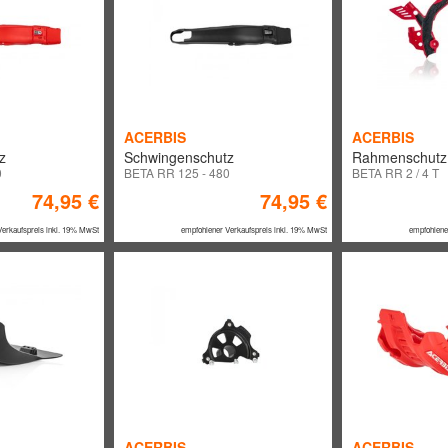
ACERBIS
ACERBIS
z
Schwingenschutz
Rahmenschutz 
0
BETA RR 125 - 480
BETA RR 2 / 4 T
74,95 €
74,95 €
Verkaufspreis inkl. 19% MwSt
empfohlener Verkaufspreis inkl. 19% MwSt
empfohlene
ACERBIS
ACERBIS