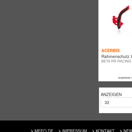
ACERBIS
Rahmenschutz X
BETA RR RACING
empfohlener 
ANZEIGEN
32
MEFO.DE
IMPRESSUM
KONTAKT
NEW