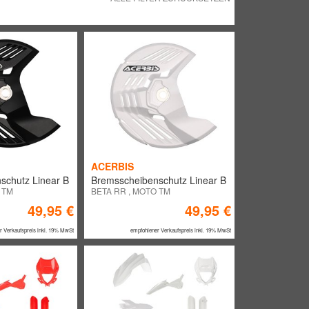
ACERBIS
schutz Linear B
Bremsscheibenschutz Linear B
 TM
BETA RR , MOTO TM
49,95 €
49,95 €
r Verkaufspreis inkl. 19% MwSt
empfohlener Verkaufspreis inkl. 19% MwSt