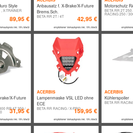
uro Style
Anbausatz f. X-Brake/X-Future
Motorschutz 
 , X-TRAINER
BETA RR 2T 250 /
Brems.Sch.
RACING 250 / 30
BETA RR 2T / 4T
89,95 €
42,95 €
Verkaufspreis inkl. 19% MwSt
empfohlener Verkaufspreis inkl. 19% MwSt
empfohlene
ACERBIS
ACERBIS
Brake/X-Future
Lampenmaske VSL LED ohne
Kühlerspoiler
BETA RR RACIN
ECE
300 RR 4T 350 /
BETA RR RACING / X-PRO
31,95 €
159,95 €
80
Verkaufspreis inkl. 19% MwSt
empfohlener Verkaufspreis inkl. 19% MwSt
empfohlene