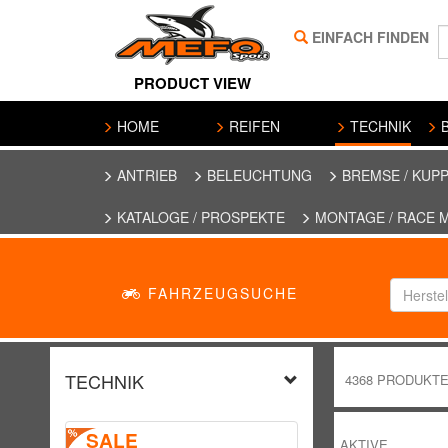
EINFACH FINDEN
PRODUCT VIEW
HOME
REIFEN
TECHNIK
B
ANTRIEB
BELEUCHTUNG
BREMSE / KUP
KATALOGE / PROSPEKTE
MONTAGE / RACE 
FAHRZEUGSUCHE
Herstel
TECHNIK
4368 PRODUKT
SALE
AKTIVE