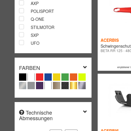
AXP
ZUBEHÖR
POLISPORT
Q-ONE
ÖL / PFLEGEPRODUKTE
STILMOTOR
SXP
ACERBIS
UFO
Schwingenschut
BETA RR 125 - 48
FARBEN
empfohlener 
Technische
Abmessungen
ACERBIS