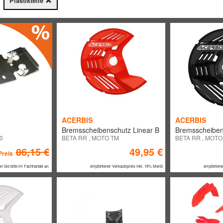
Plastikteile
ACERBIS
ACERBIS
Bremsscheibenschutz Linear B
Bremsscheiben
0
BETA RR , MOTO TM
BETA RR , MOTO
86,15 €
49,95 €
Preis
en Sie bitte im Fachhandel an.
empfohlener Verkaufspreis inkl. 19% MwSt
empfohlene