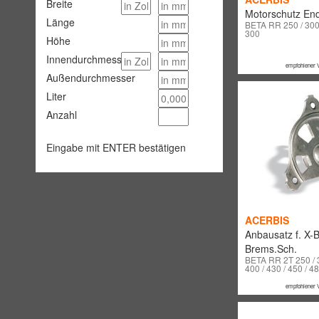
Breite
Motorschutz End
Länge
BETA RR 250 / 300
300
Höhe
Innendurchmesser
empfohlener 
Außendurchmesser
Liter
Anzahl
Eingabe mit ENTER bestätigen
ACERBIS
Anbausatz f. X-
Brems.Sch.
BETA RR 2T 250 / 
400 / 430 / 450 / 4
empfohlener 