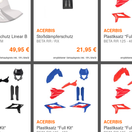
ACERBIS
ACERBIS
chutz Linear B
Stoßdämpferschutz
Plastiksatz "Full
TM
BETA RR / RX
BETA RR 125 - 4
49,95 €
21,95 €
Verkaufspreis inkl. 19% MwSt
empfohlener Verkaufspreis inkl. 19% MwSt
empfohlene
ACERBIS
ACERBIS
Kit"
Plastiksatz "Full Kit"
Plastiksatz "Full