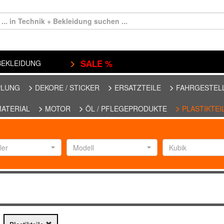
SALE %
EKLEIDUNG
PLUNG
DEKORE / STICKER
ERSATZTEILE
FAHRGESTEL
MATERIAL
MOTOR
ÖL / PFLEGEPRODUKTE
PLASTIKTEI
ler
Modell
Kubik
E