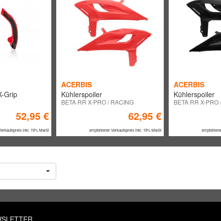
ACERBIS
ACERBIS
-Grip
Kühlerspoiler
Kühlerspoiler
BETA RR X-PRO / RACING
BETA RR X-PRO 
52,95 €
62,95 €
Verkaufspreis inkl. 19% MwSt
empfohlener Verkaufspreis inkl. 19% MwSt
empfohlene
SLETTER