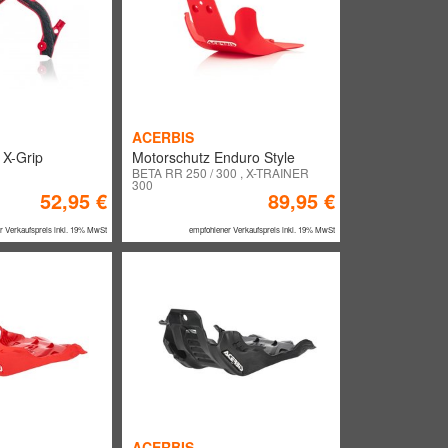
ACERBIS
X-Grip
Motorschutz Enduro Style
BETA RR 250 / 300 , X-TRAINER
300
52,95 €
89,95 €
r Verkaufspreis inkl. 19% MwSt
empfohlener Verkaufspreis inkl. 19% MwSt
ACERBIS