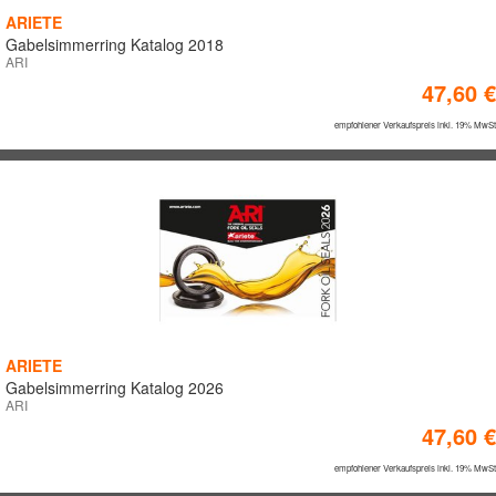
Technische Abmessungen
ARIETE
Gabelsimmerring Katalog 2018
ARI
Breite
47,60 €
empfohlener Verkaufspreis inkl. 19% MwSt
Länge
Höhe
Innendurchmesser
Außendurchmesser
ARIETE
Gabelsimmerring Katalog 2026
ARI
Liter
47,60 €
Anzahl
empfohlener Verkaufspreis inkl. 19% MwSt