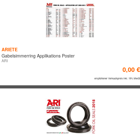
0 €
640 €
1,279€
HERSTELLER
ACERBIS
ARIETE
ARIETE
Gabelsimmerring Applikations Poster
ARI
KITE
0,00 €
MEFO SPORT
POLISPORT
empfohlener Verkaufspreis inkl. 19% MwSt
FARBEN