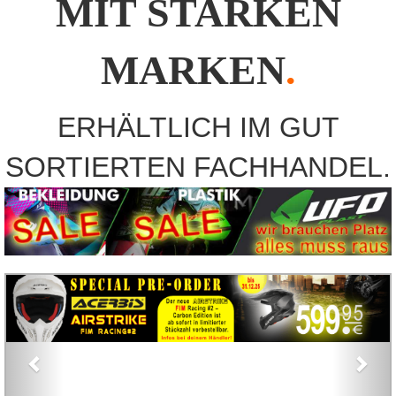
MIT STARKEN
SALE %
MARKEN
.
LOGIN
REGISTRIEREN
ERHÄLTLICH IM GUT
SORTIERTEN FACHHANDEL.
Previous
Nex