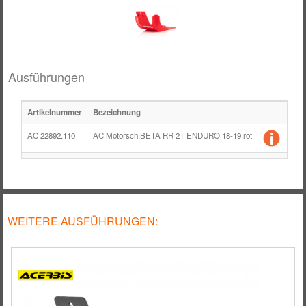
RÄDER / FELGEN
TANK
ZUBEHÖR
Ausführungen
Artikelnummer
Bezeichnung
Einh
AC 22892.110
AC Motorsch.BETA RR 2T ENDURO 18-19 rot
Stü
WEITERE AUSFÜHRUNGEN: