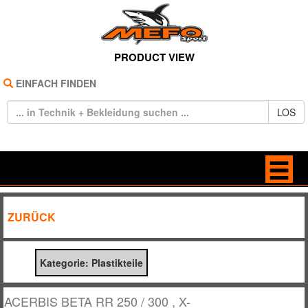
PRODUCT VIEW
EINFACH FINDEN
LOS
HOME
ANTRIEB
ZURÜCK
REIFEN
BELEUCHTUNG
Kategorie: Plastikteile
TECHNIK
BREMSE / KUPPLUNG
BEKLEIDUNG
DEKORE / STICKER
ACERBIS BETA RR 250 / 300 , X-