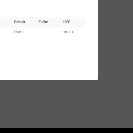
Einheit
Farbe
UVP
Stück
18,35 €