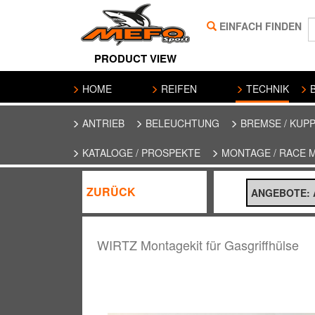
EINFACH FINDEN
PRODUCT VIEW
HOME
REIFEN
TECHNIK
B
ANTRIEB
BELEUCHTUNG
BREMSE / KUP
KATALOGE / PROSPEKTE
MONTAGE / RACE 
ZURÜCK
ANGEBOTE: A
WIRTZ Montagekit für Gasgriffhülse