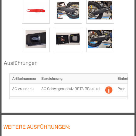
RÄDER / FELGEN
TANK
ZUBEHÖR
Ausführungen
Artikelnummer
Bezeichnung
Einheit
F
AC 24962.110
AC Schwingenschutz BETA RR 20- rot
Paar
r
WEITERE AUSFÜHRUNGEN: