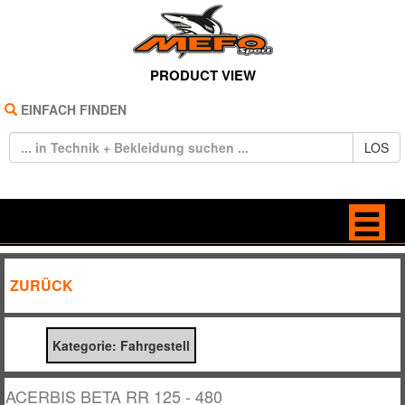
PRODUCT VIEW
EINFACH FINDEN
LOS
HOME
ANTRIEB
ZURÜCK
REIFEN
BELEUCHTUNG
Kategorie: Fahrgestell
TECHNIK
BREMSE / KUPPLUNG
BEKLEIDUNG
DEKORE / STICKER
ACERBIS BETA RR 125 - 480