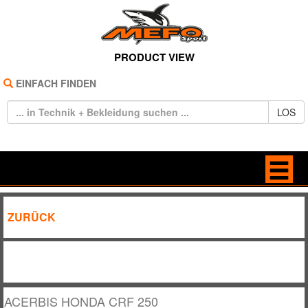
PRODUCT VIEW
EINFACH FINDEN
LOS
HOME
ANTRIEB
ZURÜCK
REIFEN
BELEUCHTUNG
TECHNIK
BREMSE / KUPPLUNG
BEKLEIDUNG
DEKORE / STICKER
ACERBIS HONDA CRF 250