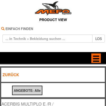
PRODUCT VIEW
EINFACH FINDEN
LOS
HOME
ANTRIEB
ZURÜCK
REIFEN
BELEUCHTUNG
ANGEBOTE: Alle
TECHNIK
BREMSE / KUPPLUNG
BEKLEIDUNG
DEKORE / STICKER
ACERBIS MULTIPLO E /R /