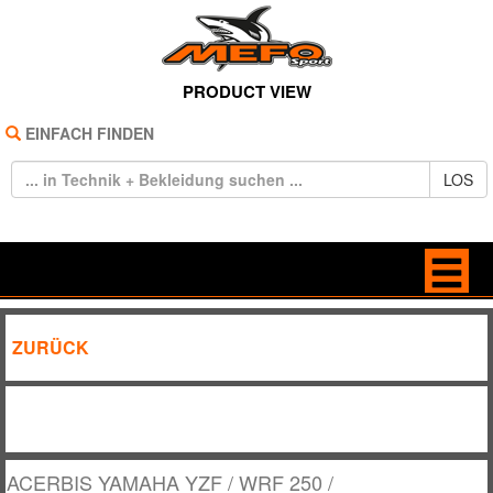
PRODUCT VIEW
EINFACH FINDEN
LOS
HOME
ANTRIEB
ZURÜCK
REIFEN
BELEUCHTUNG
TECHNIK
BREMSE / KUPPLUNG
BEKLEIDUNG
DEKORE / STICKER
ACERBIS YAMAHA YZF / WRF 250 /