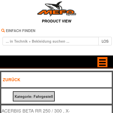
PRODUCT VIEW
EINFACH FINDEN
LOS
HOME
ANTRIEB
ZURÜCK
REIFEN
BELEUCHTUNG
Kategorie: Fahrgestell
TECHNIK
BREMSE / KUPPLUNG
BEKLEIDUNG
DEKORE / STICKER
ACERBIS BETA RR 250 / 300 , X-