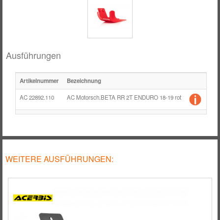
RÄDER / FELGEN
TANK
ZUBEHÖR
Ausführungen
Artikelnummer
Bezeichnung
Einh
AC 22892.110
AC Motorsch.BETA RR 2T ENDURO 18-19 rot
Stü
WEITERE AUSFÜHRUNGEN: