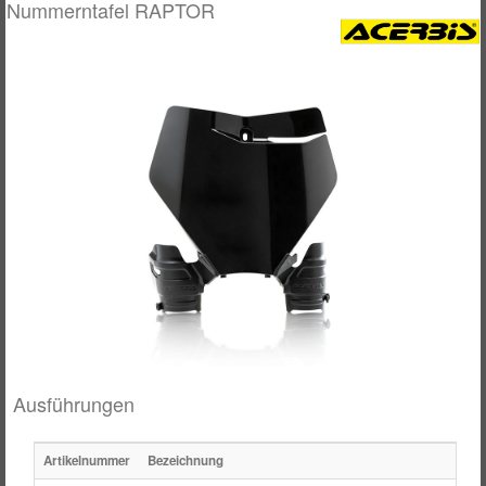
Nummerntafel RAPTOR
SALE %
ERSATZTEILE
FAHRGESTELL
LOGIN
GRIFFE
REGISTRIEREN
GUMMITEILE
HANDSCHUTZ
KATALOGE / PROSPEKTE
MONTAGE / RACE MATERIAL
MOTOR
ÖL / PFLEGEPRODUKTE
Ausführungen
PLASTIKTEILE
Artikelnummer
Bezeichnung
Einh