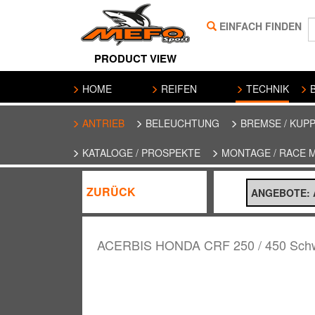
EINFACH FINDEN
PRODUCT VIEW
HOME
REIFEN
TECHNIK
B
ANTRIEB
BELEUCHTUNG
BREMSE / KUP
KATALOGE / PROSPEKTE
MONTAGE / RACE 
ZURÜCK
ANGEBOTE: A
ACERBIS HONDA CRF 250 / 450 Schwi