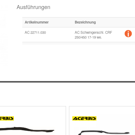
Ausführungen
Artikelnummer
Bezeichnung
AC 22711.030
AC Schwingenschl. CRF
250/450 17-19 we.