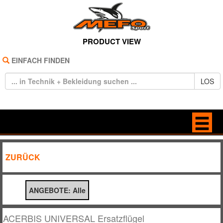
PRODUCT VIEW
EINFACH FINDEN
LOS
HOME
ANTRIEB
ZURÜCK
REIFEN
BELEUCHTUNG
ANGEBOTE: Alle
TECHNIK
BREMSE / KUPPLUNG
BEKLEIDUNG
DEKORE / STICKER
ACERBIS UNIVERSAL Ersatzflügel