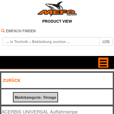
PRODUCT VIEW
EINFACH FINDEN
LOS
HOME
ANTRIEB
ZURÜCK
REIFEN
BELEUCHTUNG
Marktkategorie: Vintage
TECHNIK
BREMSE / KUPPLUNG
BEKLEIDUNG
DEKORE / STICKER
ACERBIS UNIVERSAL Auffahrrampe