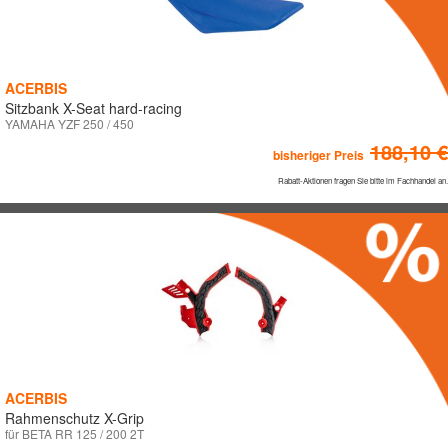
ACERBIS
Sitzbank X-Seat hard-racing
YAMAHA YZF 250 / 450
188,10 €
bisheriger Preis
Rabatt-Aktionen fragen Sie bitte im Fachhandel an.
ACERBIS
Rahmenschutz X-Grip
für BETA RR 125 / 200 2T