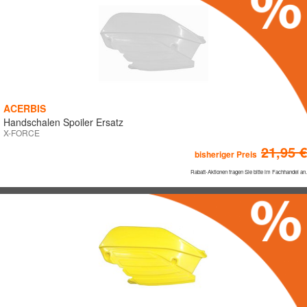
0 €
640 €
1,279€
HERSTELLER
ACD
ACERBIS
ACERBIS
Handschalen Spoiler Ersatz
X-FORCE
ARIETE
21,95 €
ASV
bisheriger Preis
AXP
Rabatt-Aktionen fragen Sie bitte im Fachhandel an.
Blackbird
BLACKBIRD
BM FOAM
CZ-KETTEN
DIVERSE ARTIKEL
DOUGLAS
DT-1