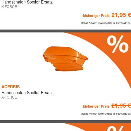
Handschalen Spoiler Ersatz
Roller
X-FORCE
21,95 €
Vintage
bisheriger Preis
Off-Road
Rabatt-Aktionen fragen Sie bitte im Fachhandel an.
ATV/Quad
Kinder
Trial
Kart
MTB/BMX
Winter
Defence
Multisport
ACERBIS
Handschalen Spoiler Ersatz
X-FORCE
21,95 €
bisheriger Preis
PREIS (VK Brutto)
Rabatt-Aktionen fragen Sie bitte im Fachhandel an.