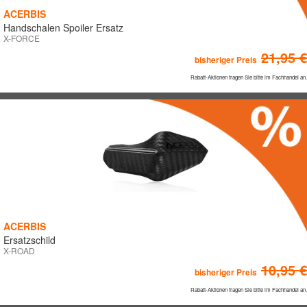
ACERBIS
FAG
Handschalen Spoiler Ersatz
FARBEN
GOLD FREN
X-FORCE
GOLDFREN
21,95 €
bisheriger Preis
GOLDSPEED
Rabatt-Aktionen fragen Sie bitte im Fachhandel an.
KENDA
KITE
LEATT BRACE
Technische Abmessungen
LIQUI MOLY
MEFO MOUSSE
Breite
MEFO SPORT
MELVIN
MOOSE
Länge
ACERBIS
NO-TOIL
Ersatzschild
X-ROAD
POLISPORT
Höhe
10,95 €
bisheriger Preis
PRO-RIMS
Rabatt-Aktionen fragen Sie bitte im Fachhandel an.
Innendurchmesser
PROLINE