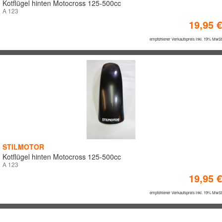
Kotflügel hinten Motocross 125-500cc
Roller
A 123
19,95 €
Vintage
Off-Road
empfohlener Verkaufspreis inkl. 19% MwSt
ATV/Quad
Kinder
Trial
Kart
MTB/BMX
Winter
Defence
Multisport
STILMOTOR
Kotflügel hinten Motocross 125-500cc
A 123
19,95 €
PREIS (VK Brutto)
empfohlener Verkaufspreis inkl. 19% MwSt