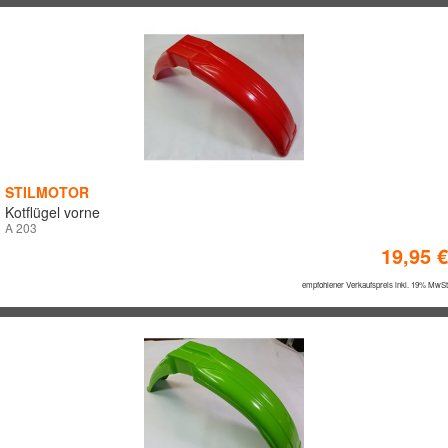
Q-ONE
REGINA
Außendurchmesser
SAXESS
SILENT SPORT
Liter
STAR BAR
STILMOTOR
Anzahl
Stilmotor
STILMOTOR
SXP
Kotflügel vorne
Tecnosel
A 203
Eingabe mit ENTER bestätigen
19,95 €
UFO
VEE RUBBER
empfohlener Verkaufspreis inkl. 19% MwSt
WIRTZ