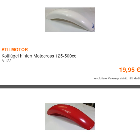
0 €
640 €
1,279€
HERSTELLER
ACD
STILMOTOR
ACERBIS
Kotflügel hinten Motocross 125-500cc
A 123
ARIETE
19,95 €
ASV
AXP
empfohlener Verkaufspreis inkl. 19% MwSt
Blackbird
BLACKBIRD
BM FOAM
CZ-KETTEN
DIVERSE ARTIKEL
DOUGLAS
DT-1