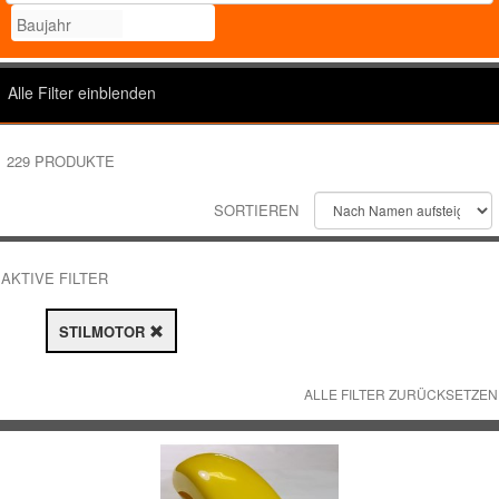
SALE %
ERSATZTEILE
FAHRGESTELL
LOGIN
Alle Filter einblenden
GRIFFE
REGISTRIEREN
TECHNIK
229 PRODUKTE
GUMMITEILE
SORTIEREN
HANDSCHUTZ
SALE
KATALOGE / PROSPEKTE
ANTRIEB
AKTIVE FILTER
MONTAGE / RACE MATERIAL
BELEUCHTUNG
STILMOTOR
MOTOR
BREMSE / KUPPLUNG
ALLE FILTER ZURÜCKSETZEN
ÖL / PFLEGEPRODUKTE
DEKORE / STICKER
ERSATZTEILE
PLASTIKTEILE
FAHRGESTELL