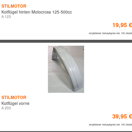
STILMOTOR
FAG
Kotflügel hinten Motocross 125-500cc
FARBEN
GOLD FREN
A 123
GOLDFREN
19,95 €
GOLDSPEED
empfohlener Verkaufspreis inkl. 19% MwSt
KENDA
KITE
LEATT BRACE
Technische Abmessungen
LIQUI MOLY
MEFO MOUSSE
Breite
MEFO SPORT
MELVIN
MOOSE
Länge
STILMOTOR
NO-TOIL
Kotflügel vorne
A 203
POLISPORT
Höhe
39,95 €
PRO-RIMS
empfohlener Verkaufspreis inkl. 19% MwSt
Innendurchmesser
PROLINE