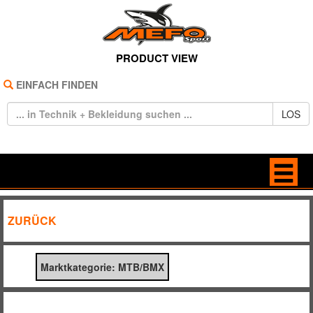
PRODUCT VIEW
EINFACH FINDEN
LOS
HOME
BAGS
ZURÜCK
REIFEN
BRILLEN
Marktkategorie: MTB/BMX
TECHNIK
FREIZEIT
BEKLEIDUNG
HANDSCHUHE