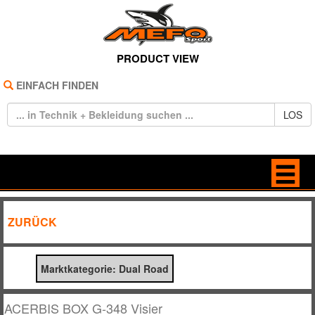
PRODUCT VIEW
EINFACH FINDEN
LOS
HOME
BAGS
ZURÜCK
REIFEN
BRILLEN
Marktkategorie: Dual Road
TECHNIK
FREIZEIT
BEKLEIDUNG
HANDSCHUHE
ACERBIS BOX G-348 Visier