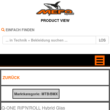
PRODUCT VIEW
EINFACH FINDEN
LOS
HOME
BAGS
ZURÜCK
REIFEN
BRILLEN
Marktkategorie: MTB/BMX
TECHNIK
FREIZEIT
BEKLEIDUNG
HANDSCHUHE
Q-ONE RIP'N'ROLL Hybrid Glas