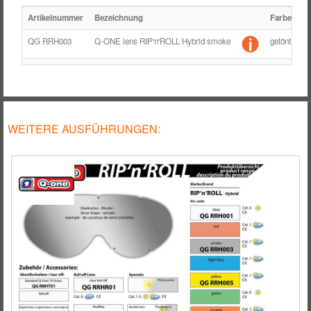
Artikelnummer
Bezeichnung
Farbe
U
QG RRH003
Q-ONE lens RIP'n'ROLL Hybrid smoke
getönt
9,
WEITERE AUSFÜHRUNGEN: