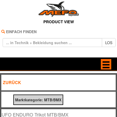
PRODUCT VIEW
EINFACH FINDEN
LOS
HOME
BAGS
ZURÜCK
REIFEN
BRILLEN
Marktkategorie: MTB/BMX
TECHNIK
FREIZEIT
BEKLEIDUNG
HANDSCHUHE
UFO ENDURO Trikot MTB/BMX