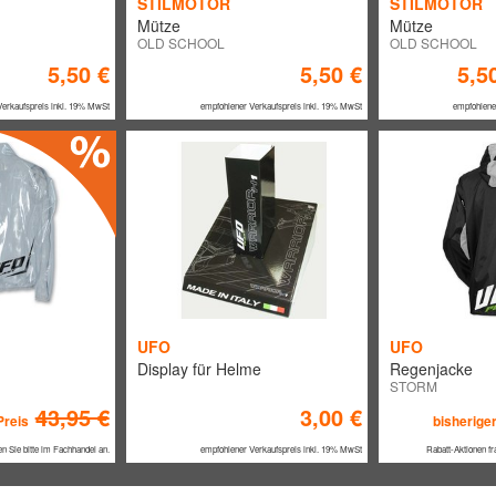
STILMOTOR
STILMOTOR
Mütze
Mütze
OLD SCHOOL
OLD SCHOOL
5,50 €
5,50 €
5,5
Verkaufspreis inkl. 19% MwSt
empfohlener Verkaufspreis inkl. 19% MwSt
empfohlene
UFO
UFO
Display für Helme
Regenjacke
STORM
43,95 €
3,00 €
Preis
bisheriger
en Sie bitte im Fachhandel an.
empfohlener Verkaufspreis inkl. 19% MwSt
Rabatt-Aktionen fr