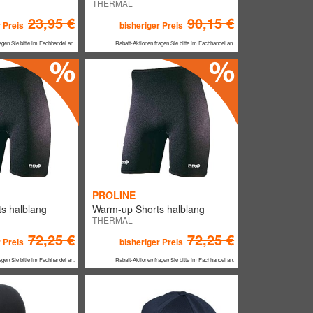
THERMAL
23,95 €
90,15 €
 Preis
bisheriger Preis
agen Sie bitte im Fachhandel an.
Rabatt-Aktionen fragen Sie bitte im Fachhandel an.
PROLINE
s halblang
Warm-up Shorts halblang
THERMAL
72,25 €
72,25 €
 Preis
bisheriger Preis
agen Sie bitte im Fachhandel an.
Rabatt-Aktionen fragen Sie bitte im Fachhandel an.