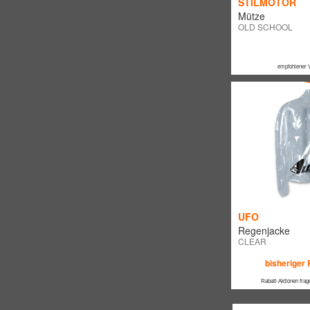
STILMOTOR
Mütze
OLD SCHOOL
empfohlener 
UFO
Regenjacke
CLEAR
bisheriger 
Rabatt-Aktionen frag