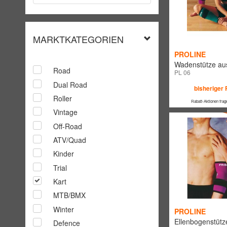
MARKTKATEGORIEN
PROLINE
Wadenstütze au
Road
PL 06
Dual Road
bisheriger 
Roller
Rabatt-Aktionen frag
Vintage
Off-Road
ATV/Quad
Kinder
Trial
Kart
MTB/BMX
Winter
PROLINE
Ellenbogenstütz
Defence