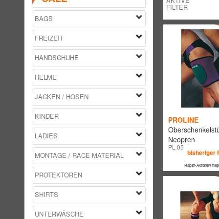
AKTIVE
FILTER
BAGS
FREIZEIT
HANDSCHUHE
HELME
JACKEN / HOSEN
KINDER
PROLINE
Oberschenkelstü
LADIES
Neopren
PL 05
bisheriger 
MONTAGE / RACE MATERIAL
Rabatt-Aktionen frag
PROTEKTOREN
SHIRTS
UNTERWÄSCHE