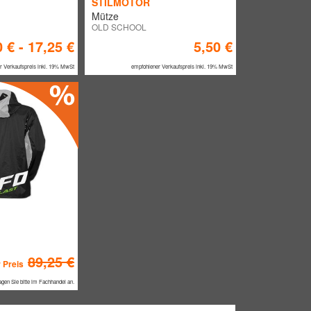
STILMOTOR
Mütze
OLD SCHOOL
0 € - 17,25 €
5,50 €
r Verkaufspreis inkl. 19% MwSt
empfohlener Verkaufspreis inkl. 19% MwSt
89,25 €
 Preis
agen Sie bitte im Fachhandel an.