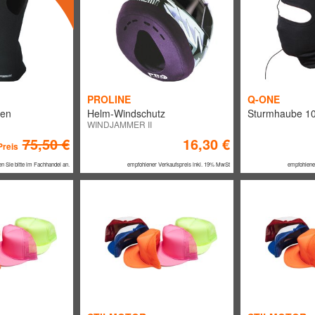
PROLINE
Q-ONE
ren
Helm-Windschutz
Sturmhaube 10
WINDJAMMER II
75,50 €
16,30 €
Preis
en Sie bitte im Fachhandel an.
empfohlener Verkaufspreis inkl. 19% MwSt
empfohlene