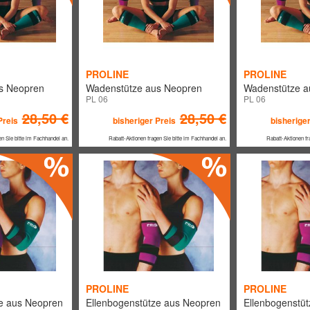
PROLINE
PROLINE
s Neopren
Wadenstütze aus Neopren
Wadenstütze a
PL 06
PL 06
28,50 €
28,50 €
Preis
bisheriger Preis
bisheriger
en Sie bitte im Fachhandel an.
Rabatt-Aktionen fragen Sie bitte im Fachhandel an.
Rabatt-Aktionen fr
PROLINE
PROLINE
e aus Neopren
Ellenbogenstütze aus Neopren
Ellenbogenstü