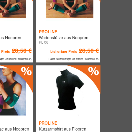
PROLINE
us Neopren
Wadenstütze aus Neopren
PL 06
28,50 €
28,50 €
 Preis
bisheriger Preis
agen Sie bitte im Fachhandel an.
Rabatt-Aktionen fragen Sie bitte im Fachhandel an.
PROLINE
tze aus Neopren
Kurzarmshirt aus Flopren