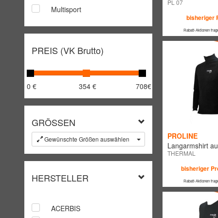
PL 07
Multisport
bisheriger 
Rabatt-Aktionen frag
PREIS (VK Brutto)
0 €
354 €
708€
GRÖSSEN
PROLINE
Gewünschte Größen auswählen
Langarmshirt au
THERMAL
bisheriger Pr
HERSTELLER
Rabatt-Aktionen frag
ACERBIS