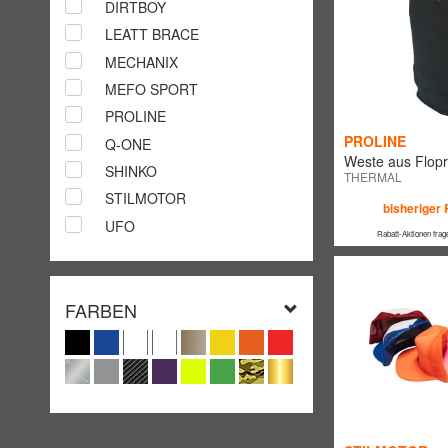
DIRTBOY
LEATT BRACE
MECHANIX
MEFO SPORT
PROLINE
PROLINE
Q-ONE
Weste aus Flop
SHINKO
THERMAL
STILMOTOR
bisheriger 
UFO
Rabatt-Aktionen frag
FARBEN