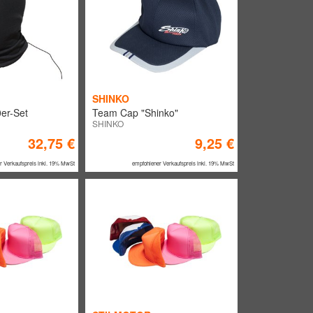
SHINKO
er-Set
Team Cap "Shinko"
SHINKO
32,75 €
9,25 €
r Verkaufspreis inkl. 19% MwSt
empfohlener Verkaufspreis inkl. 19% MwSt