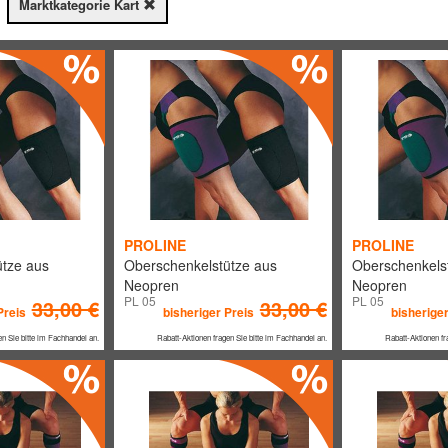
Marktkategorie Kart
PROLINE
PROLINE
tze aus
Oberschenkelstütze aus
Oberschenkels
Neopren
Neopren
PL 05
PL 05
33,00 €
33,00 €
Preis
bisheriger Preis
bisheriger
en Sie bitte im Fachhandel an.
Rabatt-Aktionen fragen Sie bitte im Fachhandel an.
Rabatt-Aktionen fr