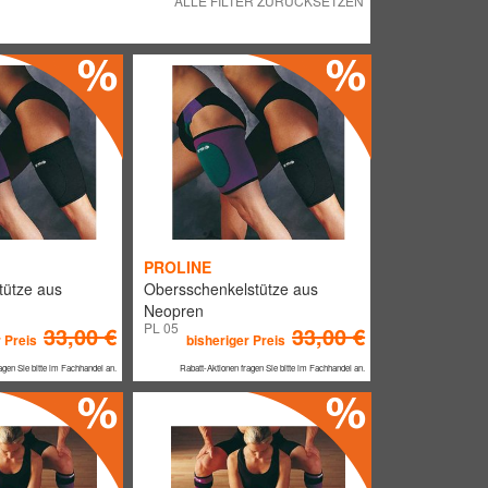
ALLE FILTER ZURÜCKSETZEN
PROLINE
tütze aus
Obersschenkelstütze aus
Neopren
PL 05
33,00 €
33,00 €
 Preis
bisheriger Preis
agen Sie bitte im Fachhandel an.
Rabatt-Aktionen fragen Sie bitte im Fachhandel an.