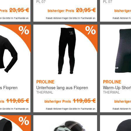
PL 07
PL 07
23,95 €
23,95 €
Preis
bisheriger Preis
bisheriger
en Sie bitte im Fachhandel an.
Rabatt-Aktionen fragen Sie bitte im Fachhandel an.
Rabatt-Aktionen fr
PROLINE
PROLINE
s Flopren
Unterhose lang aus Flopren
Warm-Up Short
THERMAL
THERMAL
119,85 €
119,85 €
eis
bisheriger Preis
bisheriger
en Sie bitte im Fachhandel an.
Rabatt-Aktionen fragen Sie bitte im Fachhandel an.
Rabatt-Aktionen fr