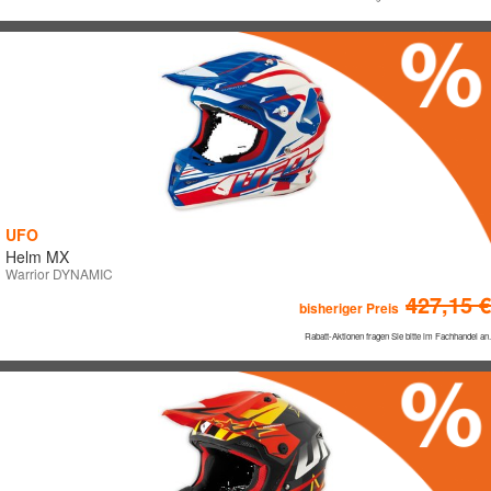
UFO
FARBEN
UFO
Helm MX
Warrior DYNAMIC
427,15 €
bisheriger Preis
Rabatt-Aktionen fragen Sie bitte im Fachhandel an.