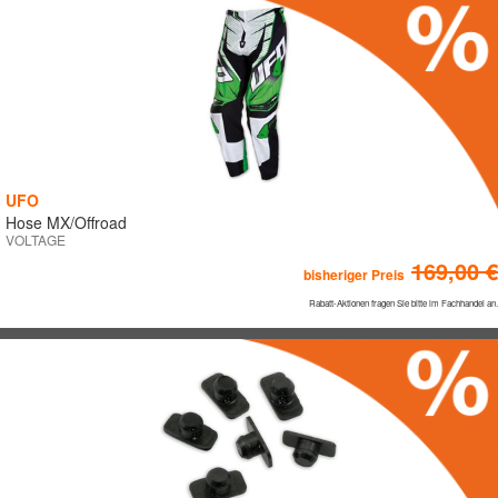
Kinder
Trial
Kart
MTB/BMX
Winter
Defence
Multisport
UFO
Hose MX/Offroad
VOLTAGE
169,00 €
bisheriger Preis
PREIS (VK Brutto)
Rabatt-Aktionen fragen Sie bitte im Fachhandel an.
0 €
354 €
708€
GRÖSSEN
Gewünschte Größen auswählen