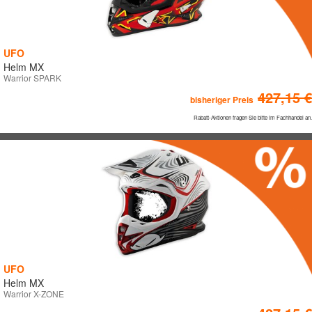
UFO
Helm MX
Warrior SPARK
427,15 €
bisheriger Preis
Rabatt-Aktionen fragen Sie bitte im Fachhandel an.
UFO
Helm MX
Warrior X-ZONE