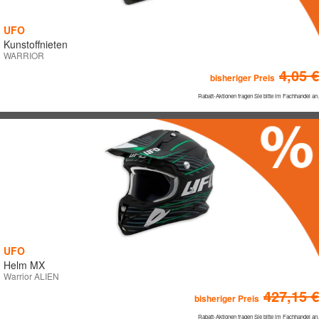
UFO
Kunstoffnieten
HERSTELLER
WARRIOR
4,05 €
bisheriger Preis
ACERBIS
Rabatt-Aktionen fragen Sie bitte im Fachhandel an.
ARIETE
DIRTBOY
LEATT BRACE
MECHANIX
MEFO SPORT
POLISPORT
PROLINE
UFO
Q-ONE
Helm MX
SHINKO
Warrior ALIEN
427,15 €
SIDI
bisheriger Preis
STILMOTOR
Rabatt-Aktionen fragen Sie bitte im Fachhandel an.