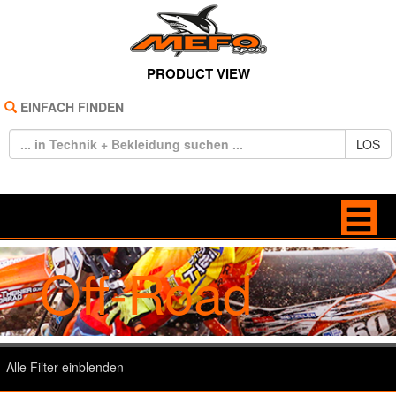
PRODUCT VIEW
EINFACH FINDEN
LOS
Off-Road
HOME
BAGS
REIFEN
BRILLEN
TECHNIK
FREIZEIT
Alle Filter einblenden
BEKLEIDUNG
HANDSCHUHE