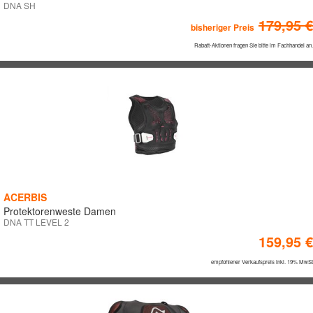
DNA SH
179,95 €
bisheriger Preis
Rabatt-Aktionen fragen Sie bitte im Fachhandel an.
ACERBIS
Protektorenweste Damen
DNA TT LEVEL 2
159,95 €
empfohlener Verkaufspreis inkl. 19% MwSt