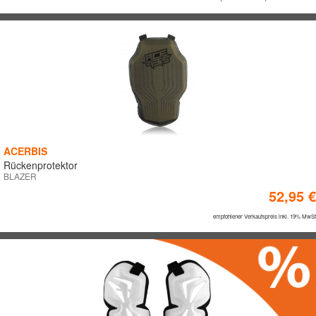
Brustschutz
Ellbogenschutz
Handgelenkstützen
Handschutz
MARKTKATEGORIEN
Jacken
Kniebandage
Road
Knieschutz
ACERBIS
Dual Road
Rückenprotektor
Kniestützen
Roller
BLAZER
52,95 €
Vintage
Knöchelschutz
Off-Road
empfohlener Verkaufspreis inkl. 19% MwSt
Leatt Ersatzteile
ATV/Quad
Nackenstützen
Kinder
Netzprotektoren
Trial
Kart
Nierengurte
MTB/BMX