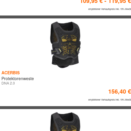
109,95 € - 119,95 €
ACERBIS
empfohlener Verkaufspreis inkl. 19% MwSt
LEATT BRACE
POLISPORT
PROLINE
STILMOTOR
UFO
ACERBIS
FARBEN
Protektorenweste
DNA 2.0
156,40 €
empfohlener Verkaufspreis inkl. 19% MwSt