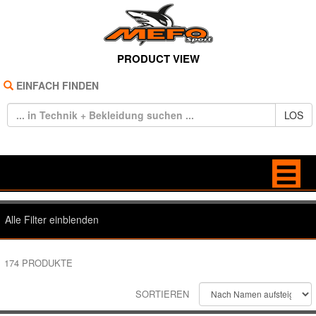
PRODUCT VIEW
EINFACH FINDEN
LOS
HOME
BAGS
Alle Filter einblenden
REIFEN
BRILLEN
BEKLEIDUNG
174 PRODUKTE
TECHNIK
FREIZEIT
SORTIEREN
SALE
BEKLEIDUNG
HANDSCHUHE