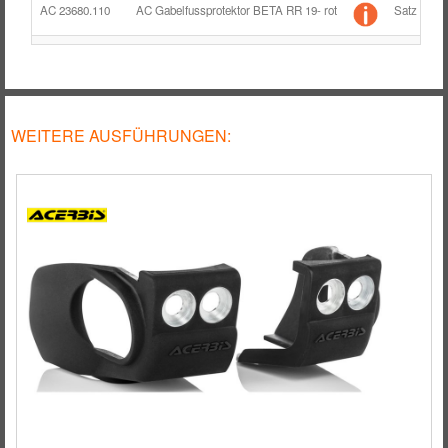
RÄDER / FELGEN
AC 23680.110
AC Gabelfussprotektor BETA RR 19- rot
Satz
TANK
ZUBEHÖR
WEITERE AUSFÜHRUNGEN: