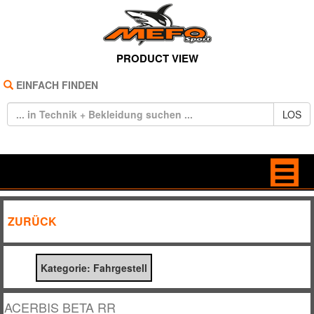
PRODUCT VIEW
EINFACH FINDEN
LOS
HOME
ANTRIEB
ZURÜCK
REIFEN
BELEUCHTUNG
Kategorie: Fahrgestell
TECHNIK
BREMSE / KUPPLUNG
BEKLEIDUNG
DEKORE / STICKER
ACERBIS BETA RR