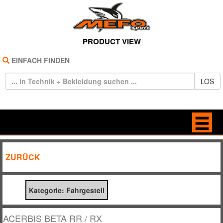
PRODUCT VIEW
EINFACH FINDEN
LOS
HOME
ANTRIEB
ZURÜCK
REIFEN
BELEUCHTUNG
Kategorie: Fahrgestell
TECHNIK
BREMSE / KUPPLUNG
BEKLEIDUNG
DEKORE / STICKER
ACERBIS BETA RR / RX