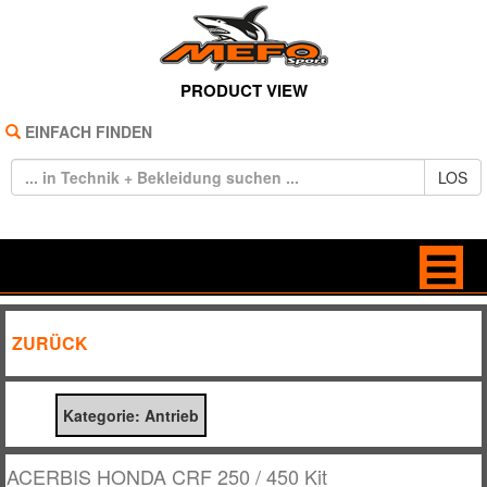
PRODUCT VIEW
EINFACH FINDEN
LOS
HOME
ANTRIEB
ZURÜCK
REIFEN
BELEUCHTUNG
Kategorie: Antrieb
TECHNIK
BREMSE / KUPPLUNG
BEKLEIDUNG
DEKORE / STICKER
ACERBIS HONDA CRF 250 / 450 Kit