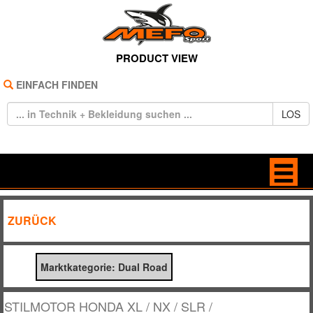
PRODUCT VIEW
EINFACH FINDEN
LOS
HOME
ANTRIEB
ZURÜCK
REIFEN
BELEUCHTUNG
Marktkategorie: Dual Road
TECHNIK
BREMSE / KUPPLUNG
BEKLEIDUNG
DEKORE / STICKER
STILMOTOR HONDA XL / NX / SLR /