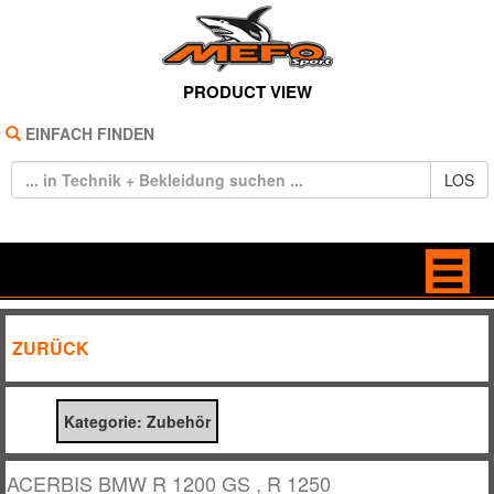
PRODUCT VIEW
EINFACH FINDEN
LOS
HOME
ANTRIEB
ZURÜCK
REIFEN
BELEUCHTUNG
Kategorie: Zubehör
TECHNIK
BREMSE / KUPPLUNG
BEKLEIDUNG
DEKORE / STICKER
ACERBIS BMW R 1200 GS , R 1250