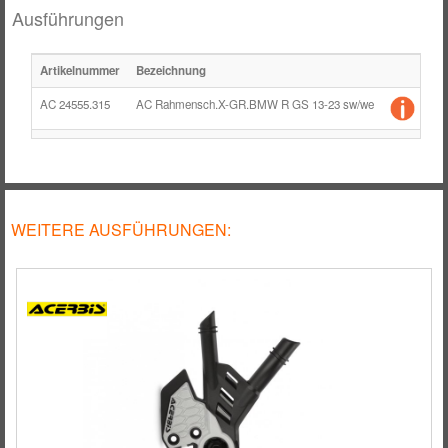
RÄDER / FELGEN
Ausführungen
TANK
Artikelnummer
Bezeichnung
Ein
ZUBEHÖR
AC 24555.315
AC Rahmensch.X-GR.BMW R GS 13-23 sw/we
Pa
WEITERE AUSFÜHRUNGEN: