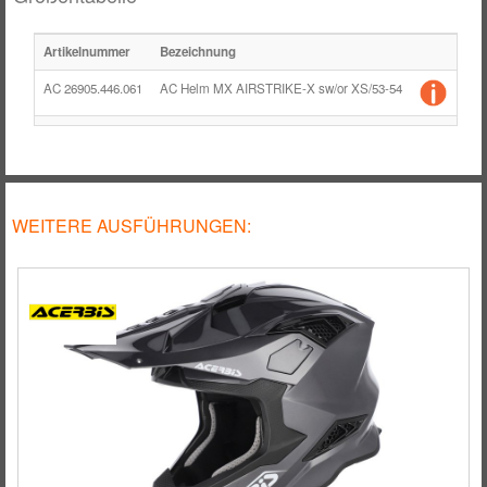
Artikelnummer
Bezeichnung
Grö
AC 26905.446.061
AC Helm MX AIRSTRIKE-X sw/or XS/53-54
XS
WEITERE AUSFÜHRUNGEN: