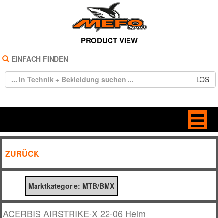
PRODUCT VIEW
EINFACH FINDEN
LOS
HOME
BAGS
ZURÜCK
REIFEN
BRILLEN
Marktkategorie: MTB/BMX
TECHNIK
FREIZEIT
BEKLEIDUNG
HANDSCHUHE
ACERBIS AIRSTRIKE-X 22-06 Helm