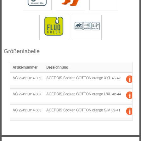
Größentabelle
Artikelnummer
Bezeichnung
G
AC 22491.014.069
ACERBIS Socken COTTON orange XXL 45-47
AC 22491.014.067
ACERBIS Socken COTTON orange L/XL 42-44
L
AC 22491.014.063
ACERBIS Socken COTTON orange S/M 39-41
S