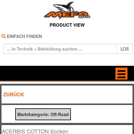
PRODUCT VIEW
EINFACH FINDEN
LOS
HOME
BAGS
ZURÜCK
REIFEN
BRILLEN
Marktkategorie: Off-Road
TECHNIK
FREIZEIT
BEKLEIDUNG
HANDSCHUHE
ACERBIS COTTON Socken