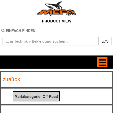
PRODUCT VIEW
EINFACH FINDEN
LOS
HOME
BAGS
ZURÜCK
REIFEN
BRILLEN
Marktkategorie: Off-Road
TECHNIK
FREIZEIT
BEKLEIDUNG
HANDSCHUHE