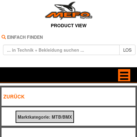
PRODUCT VIEW
EINFACH FINDEN
LOS
HOME
BAGS
ZURÜCK
REIFEN
BRILLEN
Marktkategorie: MTB/BMX
TECHNIK
FREIZEIT
BEKLEIDUNG
HANDSCHUHE