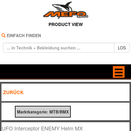
PRODUCT VIEW
EINFACH FINDEN
LOS
HOME
BAGS
ZURÜCK
REIFEN
BRILLEN
Marktkategorie: MTB/BMX
TECHNIK
FREIZEIT
BEKLEIDUNG
HANDSCHUHE
UFO Interceptor ENEMY Helm MX