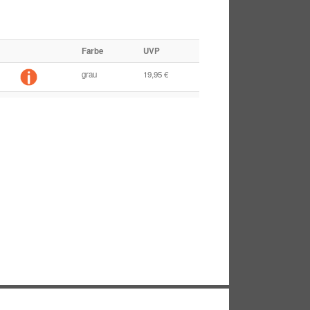
Farbe
UVP
grau
19,95 €