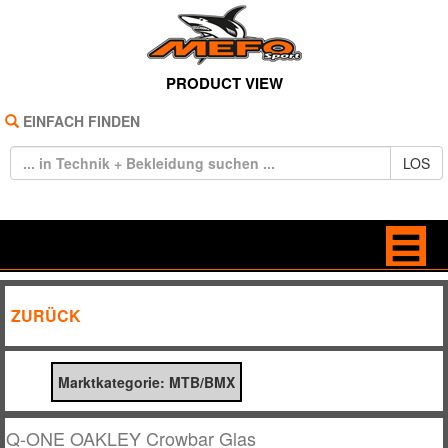
PRODUCT VIEW
EINFACH FINDEN
LOS
HOME
BAGS
ZURÜCK
REIFEN
BRILLEN
Marktkategorie: MTB/BMX
TECHNIK
FREIZEIT
BEKLEIDUNG
HANDSCHUHE
Q-ONE OAKLEY Crowbar Glas