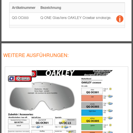
Artikelnummer
Bezeichnung
Fa
QG OC003
Q-ONE Glas/lens OAKLEY Crowbar smoke/ge.
get
WEITERE AUSFÜHRUNGEN: