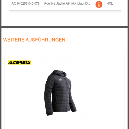
AC 910255.040.076
Acerbis Jacke ARTAX blau 4XL
4XL
blau
WEITERE AUSFÜHRUNGEN: