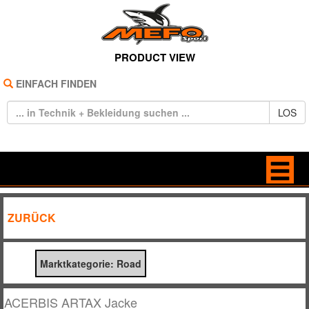
PRODUCT VIEW
EINFACH FINDEN
LOS
HOME
BAGS
ZURÜCK
REIFEN
BRILLEN
Marktkategorie: Road
TECHNIK
FREIZEIT
BEKLEIDUNG
HANDSCHUHE
ACERBIS ARTAX Jacke