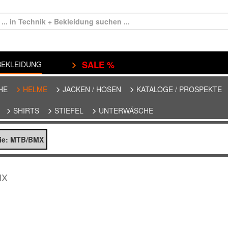
SALE %
EKLEIDUNG
HE
HELME
JACKEN / HOSEN
KATALOGE / PROSPEKTE
SHIRTS
STIEFEL
UNTERWÄSCHE
rie: MTB/BMX
MX