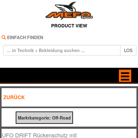
PRODUCT VIEW
EINFACH FINDEN
LOS
HOME
BAGS
ZURÜCK
REIFEN
BRILLEN
Marktkategorie: Off-Road
TECHNIK
FREIZEIT
BEKLEIDUNG
HANDSCHUHE
UFO DRIFT Rückenschutz mit